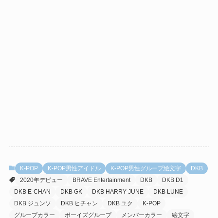
K-POP
K-POP男性アイドル
K-POP男性グループ絵文字
DKB
2020年デビュー
BRAVE Entertainment
DKB
DKB D1
DKB E-CHAN
DKB GK
DKB HARRY-JUNE
DKB LUNE
DKB ジュンソ
DKB ヒチャン
DKB ユク
K-POP
グループカラー
ボーイズグループ
メンバーカラー
絵文字