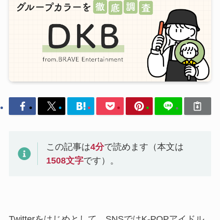
この記事は
4
分
で読めます（本文は
1508
文字
です）。
Twitterをはじめとして、SNSではK-POPアイドル