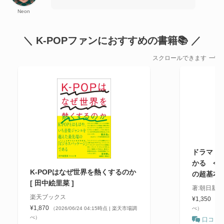
Neon
＼ K-POPファンにおすすめの書籍📚 ／
スクロールできます
ドラマ・文
かる 今
K-POPはなぜ世界を熱くするのか
の超基本
[ 田中絵里菜 ]
著:朝日新
楽天ブックス
¥1,350
（20
¥1,870
（2026/06/24 04:15時点 | 楽天市場調
べ）
べ）
口コミ