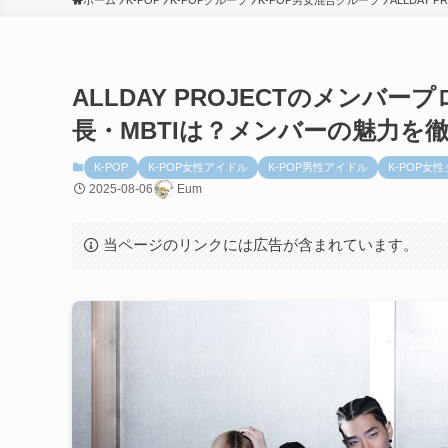
ホーム
K-POP
K-POPグループ
K-POP男女混合グループ
ALLDAY P
ALLDAY PROJECTのメン
長・MBTIは？メンバーの魅力を
K-POP
K-POP女性アイドル
K-POP男性アイドル
K-POP女
2025-08-06
Eum
当ページのリンクには広告が含まれています。