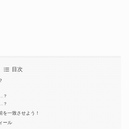
目次
？
は…？
は…？
と名前を一致させよう！
フィール