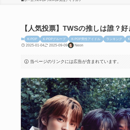
ホーム
K-POP
K-POP男性アイドル
【人気投票】TWSの推しは誰？
K-POP
K-POPグループ
K-POP男性アイドル
ランキング
2025-01-04
2025-09-09
Neon
当ページのリンクには広告が含まれています。