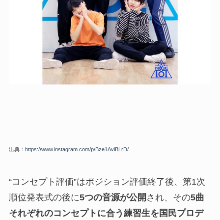
出典：
https://www.instagram.com/p/Bze1AviBLrD/
“コンセプト評価”はポジション評価終了後、第1次
順位発表式の後に
5つの音源が公開
され、その
5曲
それぞれのコンセプトに合う練習生を国民プロデ