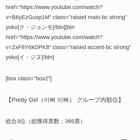
href=”https://www.youtube.com/watch?
v=B6yEzGusp1M” class=”raised main-bc strong”
yoko]ク・ジョンモ[/btn][btn
href=”https://www.youtube.com/watch?
v=ZxF8Y6kDPK8″ class=”raised accent-bc strong”
yoko]イ・ジヌ[/btn]
[box class=”box2″]
【Pretty Girl（이뻐 이뻐） グループ内順位】
総合3位（総獲得票数：395票）