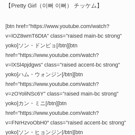
【Pretty Girl（이뻐 이뻐） チッケム】
[btn href=”https://www.youtube.com/watch?
v=lOZ8wmT6DtA” class=”raised main-bc strong”
yoko]ソン・ドンピョ[/btn][btn
href=”https://www.youtube.com/watch?
v=lXSl4pjdgws” class=”raised accent-bc strong”
yoko]ハム・ウォンジン[/btn][btn
href=”https://www.youtube.com/watch?
v=zOYoliNSc6Y” class=”raised main-bc strong”
yoko]カン・ミニ[/btn][btn
href=”https://www.youtube.com/watch?
v=FNrHzvoObH0″ class=”raised accent-bc strong”
yoko]ソン・ヒョンジン[/btn][btn