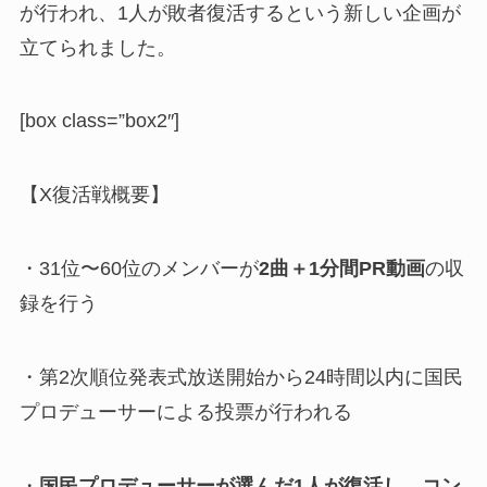
が行われ、1人が敗者復活するという新しい企画が
立てられました。
[box class=”box2″]
【X復活戦概要】
・31位〜60位のメンバーが
2曲＋1分間PR動画
の収
録を行う
・第2次順位発表式放送開始から24時間以内に国民
プロデューサーによる投票が行われる
・
国民プロデューサーが選んだ1人が復活し、コン