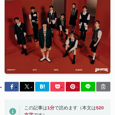
この記事は
1
分
で読めます（本文は
520
文字
です）。