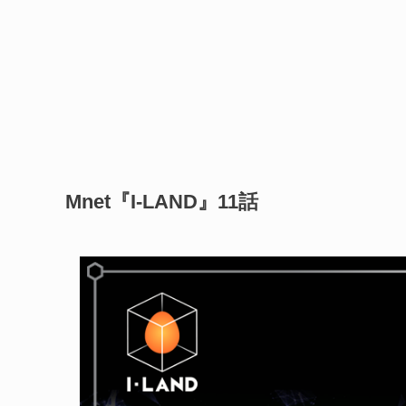
Mnet『I-LAND』11話