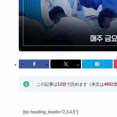
この記事は
12
分
で読めます（本文は
4802
[toc heading_levels=”2,3,4,5″]