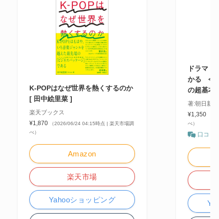
ドラマ・文
かる 今
K-POPはなぜ世界を熱くするのか
の超基本
[ 田中絵里菜 ]
著:朝日新
楽天ブックス
¥1,350
（20
¥1,870
（2026/06/24 04:15時点 | 楽天市場調
べ）
べ）
口コミ
Amazon
楽天市場
Yahooショッピング
Y