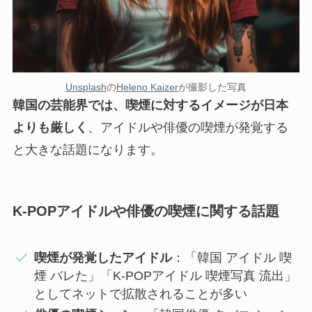
Unsplash
の
Heleno Kaizer
が撮影した写真
韓国の芸能界では、喫煙に対するイメージが日本
よりも厳しく
、アイドルや俳優の喫煙が発覚する
と大きな話題になります。
K-POPアイドルや俳優の喫煙に関する話題
喫煙が発覚したアイドル
：「韓国 アイドル 喫
煙 バレた」「K-POPアイドル 喫煙写真 流出」
としてネットで拡散されることが多い