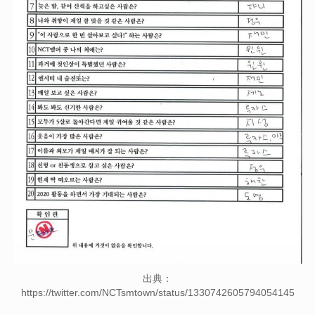
出典：
https://twitter.com/NCTsmtown/status/1330742605794054145