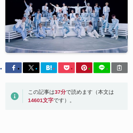
この記事は
37
分
で読めます（本文は
14601
文字
です）。