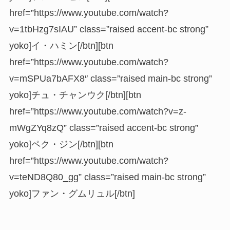
href=”https://www.youtube.com/watch?
v=1tbHzg7sIAU” class=”raised accent-bc strong”
yoko]イ・ハミン[/btn][btn
href=”https://www.youtube.com/watch?
v=mSPUa7bAFX8″ class=”raised main-bc strong”
yoko]チュ・チャンウク[/btn][btn
href=”https://www.youtube.com/watch?v=z-
mWgZYq8zQ” class=”raised accent-bc strong”
yoko]ペク・ジン[/btn][btn
href=”https://www.youtube.com/watch?
v=teND8Q80_gg” class=”raised main-bc strong”
yoko]ファン・グムリュル[/btn]