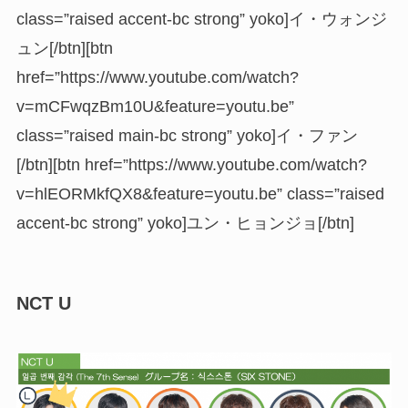
class=”raised accent-bc strong” yoko]イ・ウォンジ
ュン[/btn][btn
href=”https://www.youtube.com/watch?
v=mCFwqzBm10U&feature=youtu.be”
class=”raised main-bc strong” yoko]イ・ファン
[/btn][btn href=”https://www.youtube.com/watch?
v=hlEORMkfQX8&feature=youtu.be” class=”raised
accent-bc strong” yoko]ユン・ヒョンジョ[/btn]
NCT U