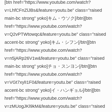
[btn href=”https://www.youtube.com/watch?
v=LhfCFnZlJBs&feature=youtu.be” class=”raised
main-bc strong” yoko]キム・ウソク[/btn][btn
href=”https://www.youtube.com/watch?
v=Q2vPTWtowqc&feature=youtu.be” class=”raised
accent-bc strong” yoko]キム・シフン[/btn][btn
href=”https://www.youtube.com/watch?
v=n5jARp26V1w&feature=youtu.be” class=”raised
main-bc strong” yoko]チョ・スンヨン[/btn][btn
href=”https://www.youtube.com/watch?
v=VGt7xylI1F0&feature=youtu.be” class=”raised
accent-bc strong” yoko]イ・ハンギョル[/btn][btn
href=”https://www.youtube.com/watch?
v=zMUogJKl9kM&feature=youtu.be” class=”raised