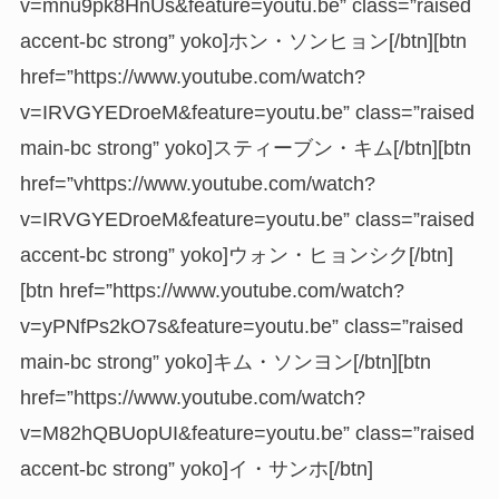
v=mnu9pk8HnUs&feature=youtu.be” class=”raised
accent-bc strong” yoko]ホン・ソンヒョン[/btn][btn
href=”https://www.youtube.com/watch?
v=IRVGYEDroeM&feature=youtu.be” class=”raised
main-bc strong” yoko]スティーブン・キム[/btn][btn
href=”vhttps://www.youtube.com/watch?
v=IRVGYEDroeM&feature=youtu.be” class=”raised
accent-bc strong” yoko]ウォン・ヒョンシク[/btn]
[btn href=”https://www.youtube.com/watch?
v=yPNfPs2kO7s&feature=youtu.be” class=”raised
main-bc strong” yoko]キム・ソンヨン[/btn][btn
href=”https://www.youtube.com/watch?
v=M82hQBUopUI&feature=youtu.be” class=”raised
accent-bc strong” yoko]イ・サンホ[/btn]