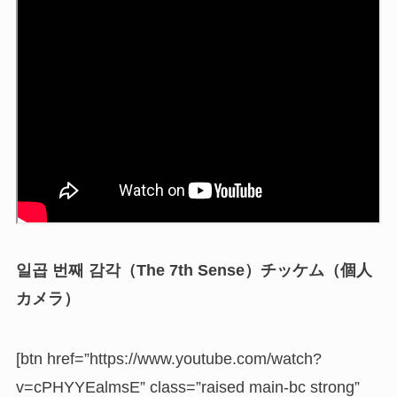
일곱 번째 감각（The 7th Sense）チッケム（個人
カメラ）
[btn href=”https://www.youtube.com/watch?
v=cPHYYEalmsE” class=”raised main-bc strong”