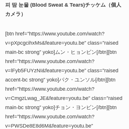
피 땀 눈물 (Blood Sweat & Tears)チッケム（個人
カメラ）
[btn href=”https://www.youtube.com/watch?
v=pXpcgcihxMs&feature=youtu.be” class=”raised
main-bc strong” yoko]ムン・ヒョンビン[/btn][btn
href=”https://www.youtube.com/watch?
v=lFyb5FUYzNI&feature=youtu.be” class=”raised
accent-bc strong” yoko]パク・ユンソル[/btn][btn
href=”https://www.youtube.com/watch?
v=CmgzLwag_JE&feature=youtu.be” class=”raised
main-bc strong” yoko]チョン・ヨンビン[/btn][btn
href=”https://www.youtube.com/watch?
v=PWSDe8E8d6M&feature=youtu.be”