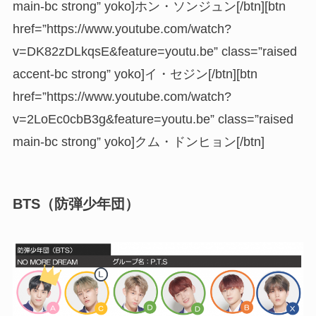
main-bc strong” yoko]ホン・ソンジュン[/btn][btn
href=”https://www.youtube.com/watch?
v=DK82zDLkqsE&feature=youtu.be” class=”raised
accent-bc strong” yoko]イ・セジン[/btn][btn
href=”https://www.youtube.com/watch?
v=2LoEc0cbB3g&feature=youtu.be” class=”raised
main-bc strong” yoko]クム・ドンヒョン[/btn]
BTS（防弾少年団）