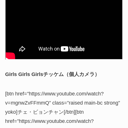
Girls Girls Girlsチッケム（個人カメラ）
[btn href=”https://www.youtube.com/watch?
v=mgnwZvFFmmQ” class=”raised main-bc strong”
yoko]チェ・ビョンチャン[/btn][btn
href=”https://www.youtube.com/watch?