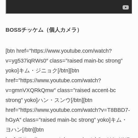
BOSSチッケム（個人カメラ）
[btn href=”https://www.youtube.com/watch?
v=yg537iqRWs0″ class=”raised main-bc strong”
yoko]キム・ジニョク[/btn][btn
href=”https://www.youtube.com/watch?
v=gmnVXQRkQmw” class=”raised accent-bc
strong” yoko]ハン・スンウ[/btn][btn
href=”https://www.youtube.com/watch?v=T8BBD7-
hGyA” class=”raised main-bc strong” yoko]キム・
ヨハン[/btn][btn