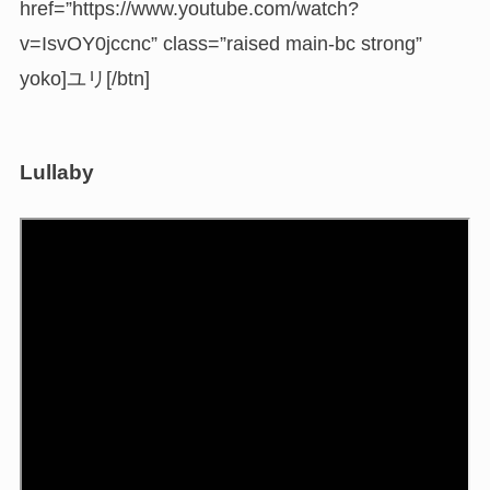
href=”https://www.youtube.com/watch?
v=IsvOY0jccnc” class=”raised main-bc strong”
yoko]ユリ[/btn]
Lullaby