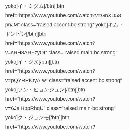
yoko]イ・ミダム[/btn][btn
href=”https://www.youtube.com/watch?v=GnXD53-
pnJM” class=”raised accent-bc strong” yoko]キム・
ドンビン[/btn][btn
href=”https://www.youtube.com/watch?
v=sRH8ARFzyOI” class=”raised main-bc strong”
yoko]イ・ジヌ[/btn][btn
href=”https://www.youtube.com/watch?
v=pQYRPIOyA-w” class=”raised accent-bc strong”
yoko]ソン・ヒョンジュン[/btn][btn
href=”https://www.youtube.com/watch?
v=6JalHbpRhqU” class=”raised main-bc strong”
yoko]ク・ジョンモ[/btn][btn
href=”https://www.youtube.com/watch?