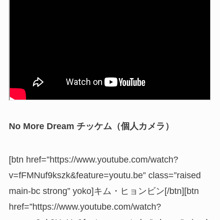
No More Dream チッケム（個人カメラ）
[btn href=”https://www.youtube.com/watch?
v=fFMNuf9kszk&feature=youtu.be” class=”raised
main-bc strong” yoko]キム・ヒョンビン[/btn][btn
href=”https://www.youtube.com/watch?