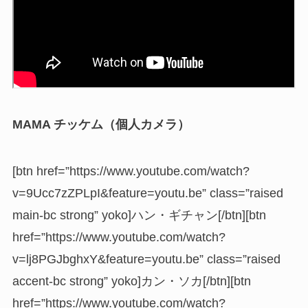
MAMA チッケム（個人カメラ）
[btn href=”https://www.youtube.com/watch?
v=9Ucc7zZPLpI&feature=youtu.be” class=”raised
main-bc strong” yoko]ハン・ギチャン[/btn][btn
href=”https://www.youtube.com/watch?
v=lj8PGJbghxY&feature=youtu.be” class=”raised
accent-bc strong” yoko]カン・ソカ[/btn][btn
href=”https://www.youtube.com/watch?