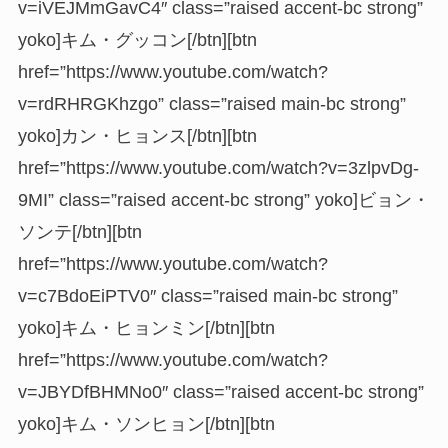
v=iVEJMmGavC4″ class=”raised accent-bc strong”
yoko]キム・グッコン[/btn][btn
href=”https://www.youtube.com/watch?
v=rdRHRGKhzgo” class=”raised main-bc strong”
yoko]カン・ヒョンス[/btn][btn
href=”https://www.youtube.com/watch?v=3zlpvDg-
9MI” class=”raised accent-bc strong” yoko]ビョン・
ソンテ[/btn][btn
href=”https://www.youtube.com/watch?
v=c7BdoEiPTV0″ class=”raised main-bc strong”
yoko]キム・ヒョンミン[/btn][btn
href=”https://www.youtube.com/watch?
v=JBYDfBHMNo0″ class=”raised accent-bc strong”
yoko]キム・ソンヒョン[/btn][btn