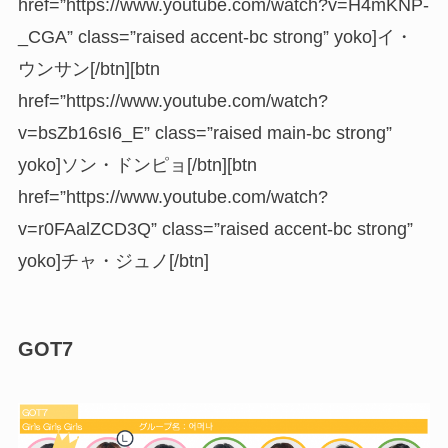
href=”https://www.youtube.com/watch?v=H4mKNP-
_CGA” class=”raised accent-bc strong” yoko]イ・
ウンサン[/btn][btn
href=”https://www.youtube.com/watch?
v=bsZb16sI6_E” class=”raised main-bc strong”
yoko]ソン・ドンピョ[/btn][btn
href=”https://www.youtube.com/watch?
v=r0FAalZCD3Q” class=”raised accent-bc strong”
yoko]チャ・ジュノ[/btn]
GOT7