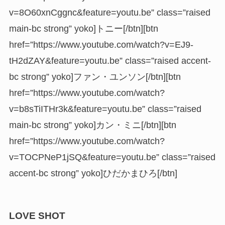
v=8O60xnCggnc&feature=youtu.be” class=”raised
main-bc strong” yoko]トニー[/btn][btn
href=”https://www.youtube.com/watch?v=EJ9-
tH2dZAY&feature=youtu.be” class=”raised accent-
bc strong” yoko]ファン・ユンソン[/btn][btn
href=”https://www.youtube.com/watch?
v=b8sTiITHr3k&feature=youtu.be” class=”raised
main-bc strong” yoko]カン・ミニ[/btn][btn
href=”https://www.youtube.com/watch?
v=TOCPNeP1jSQ&feature=youtu.be” class=”raised
accent-bc strong” yoko]ひだかまひろ[/btn]
LOVE SHOT