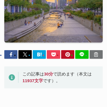
この記事は
30
分
で読めます（本文は
11937
文字
です）。