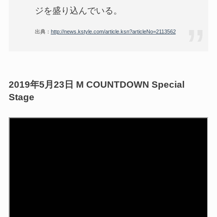
ジを盛り込んでいる。
出典：
http://news.kstyle.com/article.ksn?articleNo=2113562
2019年5月23日 M COUNTDOWN Special
Stage