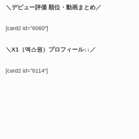
＼デビュー評価 順位・動画まとめ／
[card2 id=”6060″]
＼X1（
엑스원
）プロフィール↓↓／
[card2 id=”6114″]