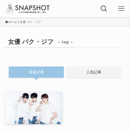
ホーム
女優 パク・ジフ
女優 パク・ジフ
– tag –
新着記事
人気記事