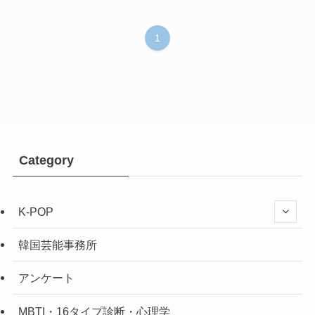
1
Category
K-POP
韓国芸能事務所
アンケート
MBTI・16タイプ診断・心理学