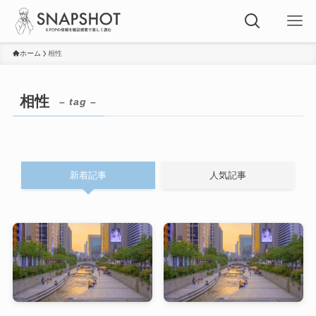
ホーム
相性
相性
– tag –
新着記事
人気記事