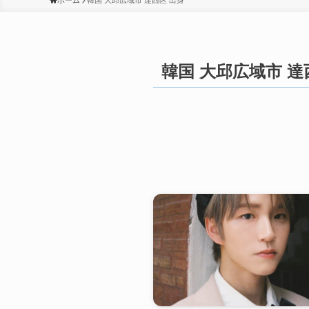
ホーム
韓国 大邱広域市 達西区 出身
韓国 大邱広域市 達