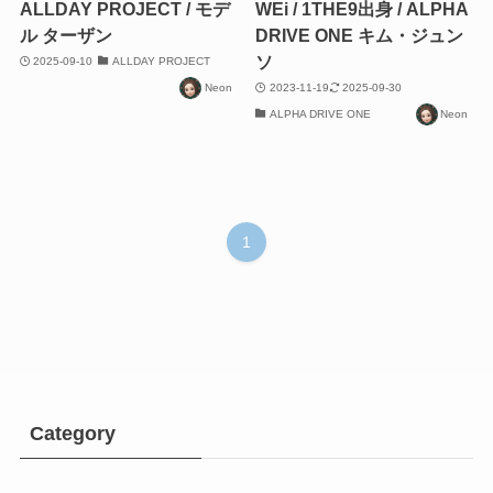
ALLDAY PROJECT / モデ
WEi / 1THE9出身 / ALPHA
ル ターザン
DRIVE ONE キム・ジュン
ソ
2025-09-10
ALLDAY PROJECT
Neon
2023-11-19
2025-09-30
ALPHA DRIVE ONE
Neon
1
Category