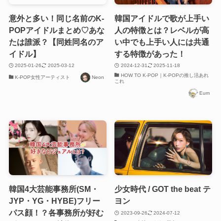
意外と多い！同じ名前のK-
韓国アイドルで歌が上手い
POPアイドルまとめ♡あな
人の特徴とは？レベルが高
たは誰派？【同姓同名のア
い中でも上手い人には共通
イドル】
する特徴があった！
2025-01-26
2025-03-12
2024-12-31
2025-11-18
HOW TO K-POP｜K-POPの推し活あれ
K-POP女性アーティスト
Neon
これ
Eum
韓国4大芸能事務所(SM・
少女時代 / GOT the beat テ
JYP・YG・HYBE)フリー
ヨン
パス顔！？各事務所が好む
2023-09-26
2024-07-12