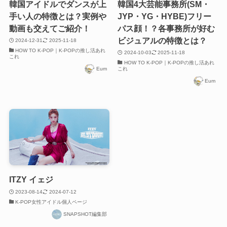
韓国アイドルでダンスが上
韓国4大芸能事務所(SM・
手い人の特徴とは？実例や
JYP・YG・HYBE)フリー
動画も交えてご紹介！
パス顔！？各事務所が好む
ビジュアルの特徴とは？
2024-12-31
2025-11-18
HOW TO K-POP｜K-POPの推し活あれ
2024-10-03
2025-11-18
これ
HOW TO K-POP｜K-POPの推し活あれ
Eum
これ
Eum
ITZY イェジ
2023-08-14
2024-07-12
K-POP女性アイドル個人ページ
SNAPSHOT編集部