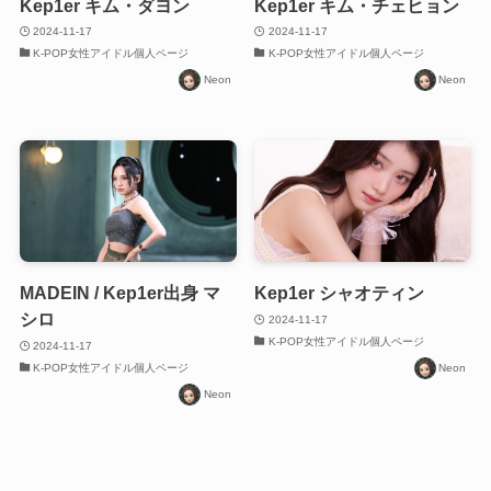
Kep1er キム・ダヨン
Kep1er キム・チェヒョン
2024-11-17
2024-11-17
K-POP女性アイドル個人ページ
K-POP女性アイドル個人ページ
Neon
Neon
MADEIN / Kep1er出身 マ
Kep1er シャオティン
シロ
2024-11-17
K-POP女性アイドル個人ページ
2024-11-17
K-POP女性アイドル個人ページ
Neon
Neon