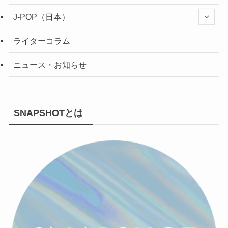
J-POP（日本）
ライターコラム
ニュース・お知らせ
SNAPSHOTとは