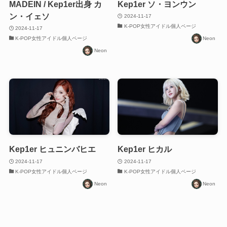
MADEIN / Kep1er出身 カ
Kep1er ソ・ヨンウン
ン・イェソ
2024-11-17
K-POP女性アイドル個人ページ
2024-11-17
K-POP女性アイドル個人ページ
Neon
Neon
Kep1er ヒュニンバヒエ
Kep1er ヒカル
2024-11-17
2024-11-17
K-POP女性アイドル個人ページ
K-POP女性アイドル個人ページ
Neon
Neon