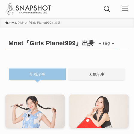
ホーム
Mnet『Girls Planet999』出身
Mnet『Girls Planet999』出身
– tag –
新着記事
人気記事