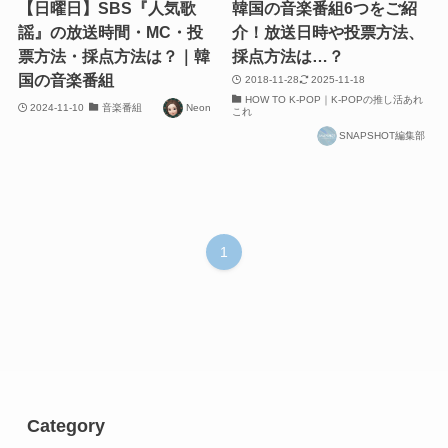
【日曜日】SBS『人気歌
韓国の音楽番組6つをご紹
謡』の放送時間・MC・投
介！放送日時や投票方法、
票方法・採点方法は？｜韓
採点方法は…？
国の音楽番組
2018-11-28
2025-11-18
HOW TO K-POP｜K-POPの推し活あれ
2024-11-10
音楽番組
Neon
これ
SNAPSHOT編集部
1
Category