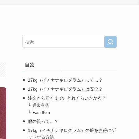
ト
目次
17kg（イチナナキログラム）って…？
17kg（イチナナキログラム）は安全？
注文から届くまで、どれくらいかかる？
通常商品
Fast Item
服の質って…？
17kg（イチナナキログラム）の服をお得にゲ
ットする方法