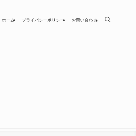
ホーム
プライバシーポリシー
お問い合わせ