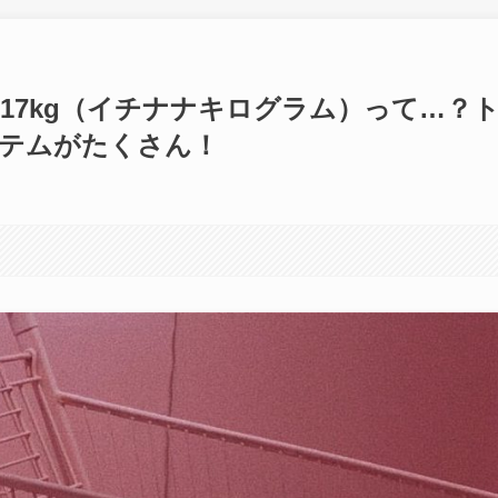
17kg（イチナナキログラム）って…？
テムがたくさん！