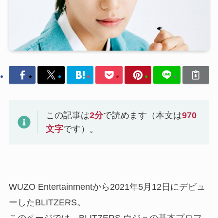
この記事は
2
分
で読めます（本文は
970
文字
です）。
WUZO Entertainmentから2021年5月12日にデビュ
ーしたBLITZERS。