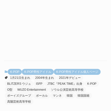
K-POP
K-POP男性アイドル
K-POP男性アイドル個人ページ
1月21日生まれ
2004年生まれ
2021年デビュー
BLITZERS ウジュ
ISFP
JTBC『PEAK TIME』出身
K-POP
O型
WUZO Entertainment
ソウル公演芸術高等学校
ボーイズグループ
ボーカル
マンネ
韓国
韓国国籍
高陽芸術高等学校