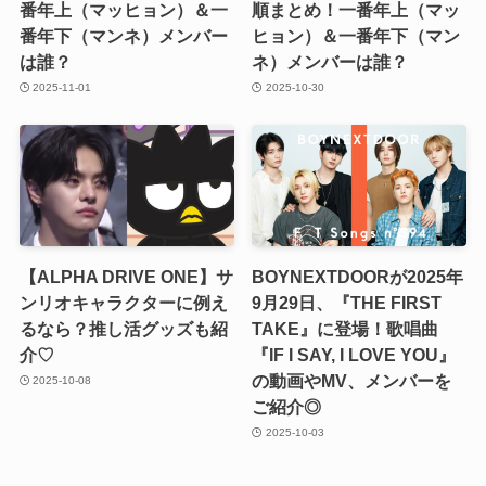
番年上（マッヒョン）＆一
順まとめ！一番年上（マッ
番年下（マンネ）メンバー
ヒョン）＆一番年下（マン
は誰？
ネ）メンバーは誰？
2025-11-01
2025-10-30
【ALPHA DRIVE ONE】サ
BOYNEXTDOORが2025年
ンリオキャラクターに例え
9月29日、『THE FIRST
るなら？推し活グッズも紹
TAKE』に登場！歌唱曲
介♡
『IF I SAY, I LOVE YOU』
の動画やMV、メンバーを
2025-10-08
ご紹介◎
2025-10-03