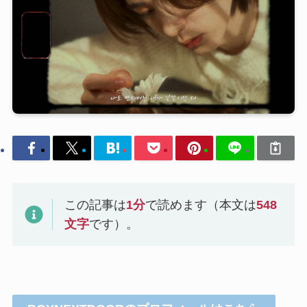
この記事は
1
分
で読めます（本文は
548
文字
です）。