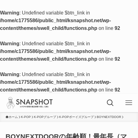
Warning
: Undefined variable $btn_link in
/home/c1775586/public_html/ksnapshot.net/wp-
content/themes/swell_child/functions.php
on line
92
Warning
: Undefined variable $btn_link in
/home/c1775586/public_html/ksnapshot.net/wp-
content/themes/swell_child/functions.php
on line
92
Warning
: Undefined variable $btn_link in
/home/c1775586/public_html/ksnapshot.net/wp-
content/themes/swell_child/functions.php
on line
92
ホーム
K-POP
K-POPグループ
K-POPボーイズグループ
BOYNEXTDOOR
BOYNEXTDOORの年齢順！最年長（マ