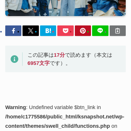
この記事は
17
分
で読めます（本文は
6957
文字
です）。
Warning
: Undefined variable $btn_link in
/home/c1775586/public_html/ksnapshot.net/wp-
content/themes/swell_child/functions.php
on