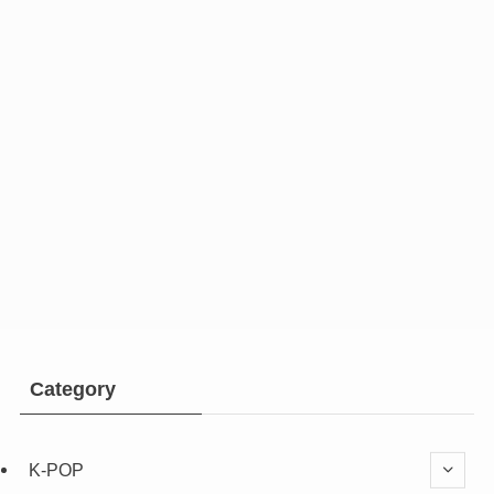
Category
K-POP