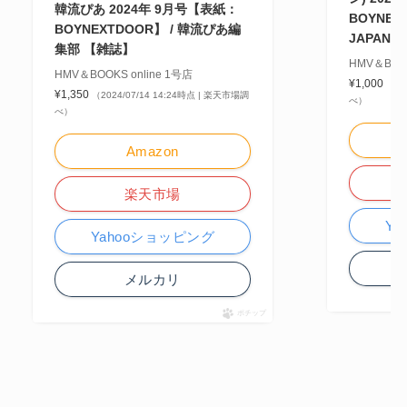
韓流ぴあ 2024年 9月号【表紙：
BOYNEX
BOYNEXTDOOR】 / 韓流ぴあ編
JAPAN
集部 【雑誌】
HMV＆BOOK
HMV＆BOOKS online 1号店
¥1,000
（20
¥1,350
（2024/07/14 14:24時点 | 楽天市場調
べ）
べ）
Amazon
楽天市場
Y
Yahooショッピング
メルカリ
ポチップ