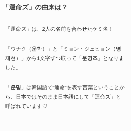
「運命ズ」の由来は？
「運命ズ」は、2人の名前を合わせたケミ名！
「ウナク（
운
학）」と「ミョン・ジェヒョン（
명
재현）」から1文字ずつ取って「
운명즈
」となりま
した。
「
운명
」は韓国語で“運命”を表す言葉ということか
ら、日本ではそのまま日本語にして「運命ズ」と
呼ばれています♡