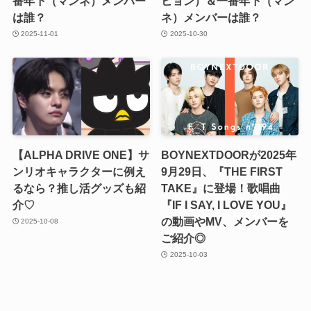
番年下（マンネ）メンバー
ヒョン）＆一番年下（マン
は誰？
ネ）メンバーは誰？
2025-11-01
2025-10-30
【ALPHA DRIVE ONE】サ
BOYNEXTDOORが2025年
ンリオキャラクターに例え
9月29日、『THE FIRST
るなら？推し活グッズも紹
TAKE』に登場！歌唱曲
介♡
『IF I SAY, I LOVE YOU』
の動画やMV、メンバーを
2025-10-08
ご紹介◎
2025-10-03