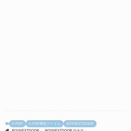
K-POP
K-POP男性アイドル
BOYNEXTDOOR
BOYNEXTDOOR
BOYNEXTDOOR ウナク