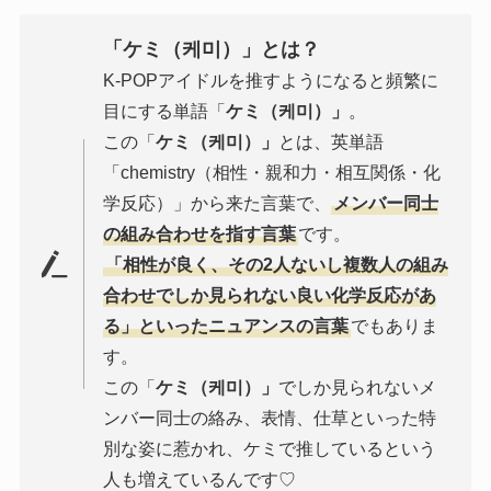
「
ケミ（케미）」
とは？
K-POPアイドルを推すようになると頻繁に
目にする単語「
ケミ（케미）」
。
この「
ケミ（케미）」
とは、英単語
「chemistry（相性・親和力・相互関係・化
学反応）」から来た言葉で、
メンバー同士
の組み合わせを指す言葉
です。
「相性が良く、その2人ないし複数人の組み
合わせでしか見られない良い化学反応があ
る」といったニュアンスの言葉
でもありま
す。
この「
ケミ（케미）」
でしか見られないメ
ンバー同士の絡み、表情、仕草といった特
別な姿に惹かれ、ケミで推しているという
人も増えているんです♡