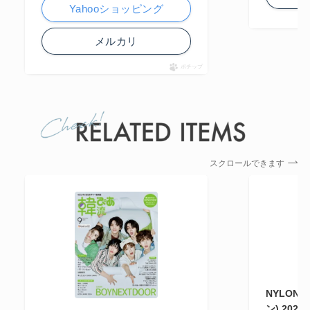
Yahooショッピング
メルカリ
ポチップ
スクロールできます
NYLON 
ン) 202