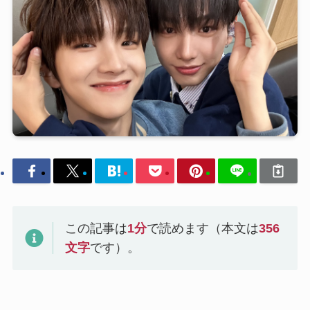
この記事は
1
分
で読めます（本文は
356
文字
です）。