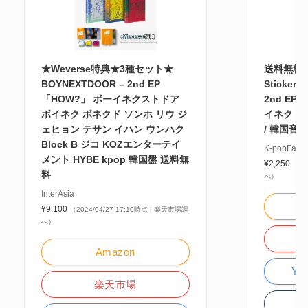
★Weverse特典★3種セット★
送料無料 B
BOYNEXTDOOR – 2nd EP
Sticker 
「HOW?」 ボーイネクストドア
2nd EP
ボイネク ボネクド ソンホ リウ ジ
イネク ボ
ェヒョン テサン イハン ウンハク
/ 韓国音
Block B ジコ KOZエンターテイ
K-popFacto
メント HYBE kpop 韓国盤 送料無
¥2,250
（20
料
べ）
InterAsia
¥9,100
（2024/04/27 17:10時点 | 楽天市場調
べ）
Amazon
Y
楽天市場