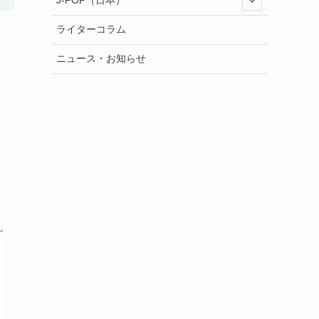
J-POP（日本）
ライターコラム
ニュース・お知らせ
K-POPはなぜ世界を熱くするの
か [ 田中絵里菜 ]
楽天ブックス