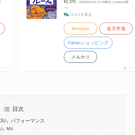
¥1,375
調
（2025/11/10 22:45時点 | Amazon調
べ）
口コミを見る
Amazon
楽天市場
Yahooショッピング
メルカリ
ポチップ
ポチ
目次
OVE YOU』パフォーマンス
YOU』MV