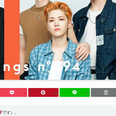
字
です）。