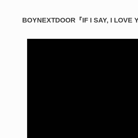
BOYNEXTDOOR『IF I SAY, I L