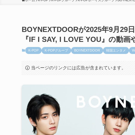
ホーム
K-POP
K-POPグループ
K-POPボーイズグループ
BOYNEXT
BOYNEXTDOORが2025年9月29
『IF I SAY, I LOVE YOU
K-POP
K-POPグループ
BOYNEXTDOOR
韓国エンタメ
W
当ページのリンクには広告が含まれています。