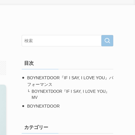
目次
BOYNEXTDOOR『IF I SAY, I LOVE YOU』パ
フォーマンス
BOYNEXTDOOR『IF I SAY, I LOVE YOU』
MV
BOYNEXTDOOR
カテゴリー