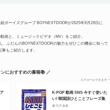
属する6人組ボーイズグループ BOYNEXTDOORが2025年9月29日に
YOU』の動画と、ミュージックビデオ（MV）をご紹介。
ちろん、ふだんのBOYNEXTDOORの魅力もぜひこの機会に知って
記事もご紹介します。
ファンにおすすめの書籍📚 ／
スクロールできます
Pア
K-POP 動画 SNS 今すぐ使いた
い! 韓国語ひとことフレーズ集
著:宍戸 奈美