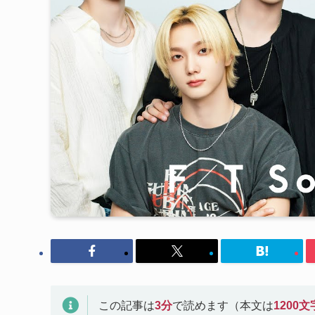
この記事は
3
分
で読めます（本文は
1200
文