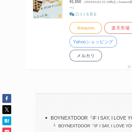
¥1,650
（2024/01/24 22:19時点 | Amazon
べ）
口コミを見る
Amazon
楽天市場
Yahooショッピング
メルカリ
BOYNEXTDOOR『IF I SAY, I L
BOYNEXTDOOR『IF I SAY, I LOVE 