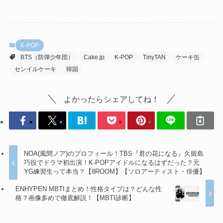
K-POP
BTS（防弾少年団）
Cake.jp
K-POP
TinyTAN
ケーキ缶
センイルケーキ
韓国
よかったらシェアしてね！
NOA(風間ノア)のプロフィール！TBS『君の花になる』久留島
巧役でドラマ初出演！K-POPアイドルになるはずだった？元
YG練習生って本当？【8ROOM】【ソロアーティスト・俳優】
ENHYPEN MBTIまとめ！性格タイプは？どんな性
格？画像多めで徹底解説！【MBTI診断】