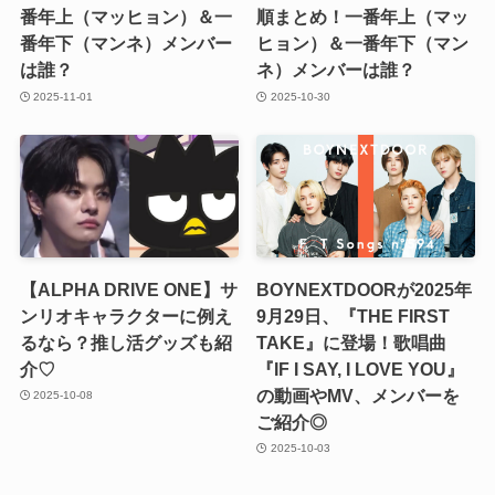
番年上（マッヒョン）＆一
順まとめ！一番年上（マッ
番年下（マンネ）メンバー
ヒョン）＆一番年下（マン
は誰？
ネ）メンバーは誰？
2025-11-01
2025-10-30
【ALPHA DRIVE ONE】サ
BOYNEXTDOORが2025年
ンリオキャラクターに例え
9月29日、『THE FIRST
るなら？推し活グッズも紹
TAKE』に登場！歌唱曲
介♡
『IF I SAY, I LOVE YOU』
の動画やMV、メンバーを
2025-10-08
ご紹介◎
2025-10-03