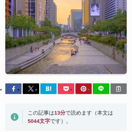
この記事は
13
分
で読めます（本文は
5044
文字
です）。