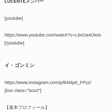
LUCENTEメンバー
[youtube]
https://www.youtube.com/watch?v=L6sOa4OloIs
[/youtube]
イ・ゴンミン
https://www.instagram.com/p/B4l4pd_FPyz/
[box class=”box2″]
【基本プロフィール】