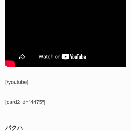
[/youtube]
[card2 id=”4475″]
パクハ