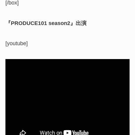
[/box]
『PRODUCE101 season2』出演
[youtube]