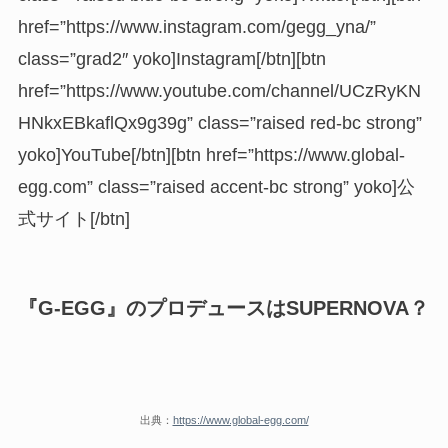
href=”https://www.instagram.com/gegg_yna/”
class=”grad2″ yoko]Instagram[/btn][btn
href=”https://www.youtube.com/channel/UCzRyKN
HNkxEBkaflQx9g39g” class=”raised red-bc strong”
yoko]YouTube[/btn][btn href=”https://www.global-
egg.com” class=”raised accent-bc strong” yoko]公
式サイト[/btn]
『G-EGG』のプロデュースはSUPERNOVA？
出典：
https://www.global-egg.com/