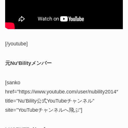
[/youtube]
元Nu’Bilityメンバー
[sanko
href=”https://www.youtube.com/user/nubility2014″
title=”Nu’Bility公式YouTubeチャンネル”
site=”YouTubeチャンネルへ飛ぶ”]