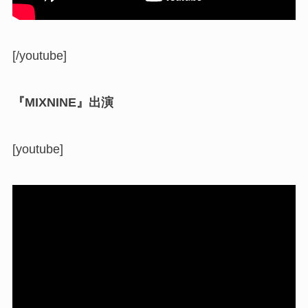
[/youtube]
『MIXNINE』出演
[youtube]