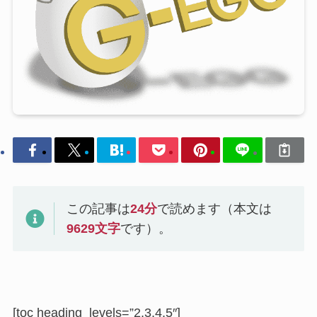
この記事は
24
分
で読めます（本文は
9629
文字
です）。
[toc heading_levels=”2,3,4,5″]