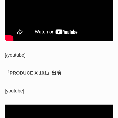
[/youtube]
『PRODUCE X 101』出演
[youtube]