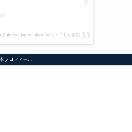
L(@gfriend_japan_official)がシェアした投稿
本プロフィール