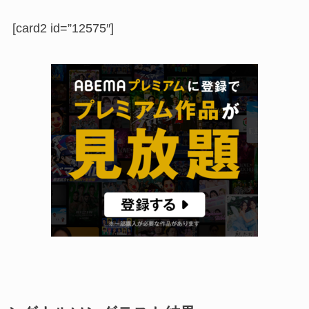
[card2 id=”12575″]