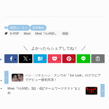
韓国エンタメ
音楽番組
K-POP
Mnet
Mnet『I-LAND』
韓国
よかったらシェアしてね！
ハン・ソナとハン・スンウが『1st Look』のグラビア
でデビュー後初共演！
Mnet『I-LAND』3話・4話“チームワークテスト”まと
め