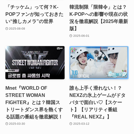
「チッケム」って何？K-
韓流制限「限韓令」とは？
POPファンが知っておきた
K-POPへの影響や現在の状
い“推しカメラ”の世界
況を徹底解説【2025年最新
版】
2025-08-08
2025-06-01
Mnet『WORLD OF
誰も上手く滑れない！？
STREET WOMAN
NEXZの氷上ゲームがドタ
FIGHTER』とは？韓国ス
バタで面白い♡【スケー
トリートダンス界を熱くす
ト】【リアリティ番組
る話題の番組を徹底解説！
『REAL NEXZ』】
2025-03-30
2025-03-12