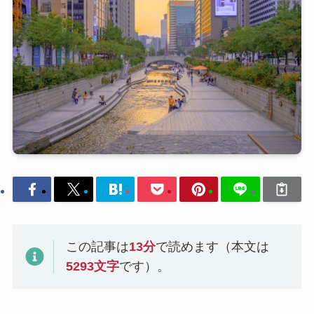
この記事は
13
分
で読めます（本文は
5293
文字
です）。