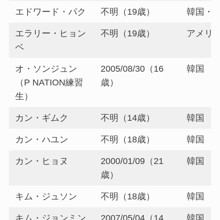
エドワード・パク
不明（19歳）
韓国・
エラリー・ヒョン
不明（19歳）
アメリ
ベ
オ・ソンジュン
2005/08/30（16
韓国
（P NATION練習
歳）
生）
カン・ギムク
不明（14歳）
韓国
カン・ハユン
不明（18歳）
韓国
カン・ヒョヌ
2000/01/09（21
韓国
歳）
キム・ジュソン
不明（18歳）
韓国
キム・ジョンミン
2007/05/04（14
韓国