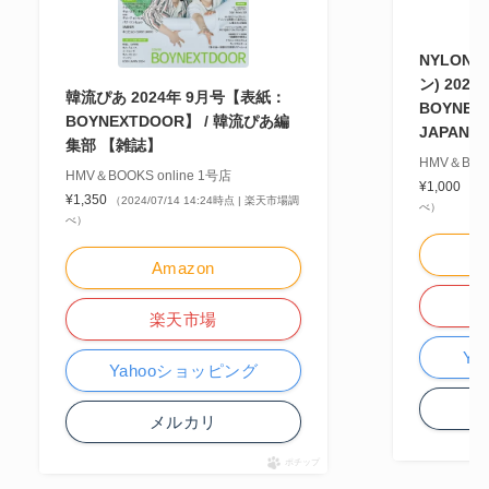
NYLON 
ン) 202
韓流ぴあ 2024年 9月号【表紙：
BOYNEX
BOYNEXTDOOR】 / 韓流ぴあ編
JAPAN
集部 【雑誌】
HMV＆BOOK
HMV＆BOOKS online 1号店
¥1,000
（20
¥1,350
（2024/07/14 14:24時点 | 楽天市場調
べ）
べ）
Amazon
楽天市場
Y
Yahooショッピング
メルカリ
ポチップ