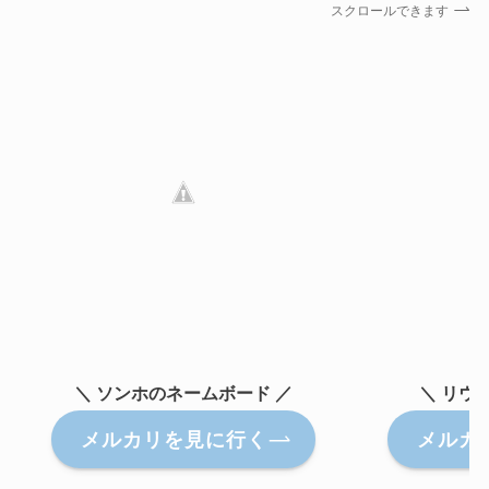
スクロールできます
＼ ソンホのネームボード ／
＼ リウ
メルカリを見に行く
メルカ