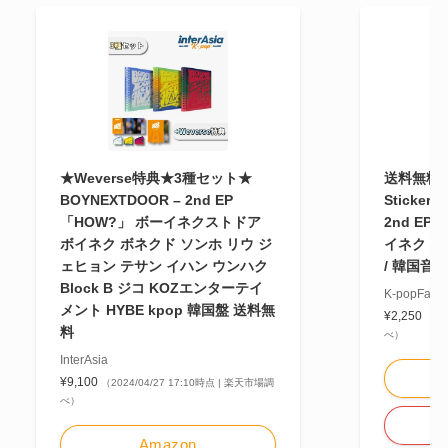
★Weverse特典★3種セット★
送料無料 B
BOYNEXTDOOR – 2nd EP
Sticker 
「HOW?」 ボーイネクストドア
2nd EP
ボイネク ボネクド ソンホ リウ ジ
イネク ボ
ェヒョン テサン イハン ウンハク
/ 韓国音
Block B ジコ KOZエンターテイ
K-popFacto
メント HYBE kpop 韓国盤 送料無
¥2,250
（20
料
べ）
InterAsia
¥9,100
（2024/04/27 17:10時点 | 楽天市場調
べ）
Amazon