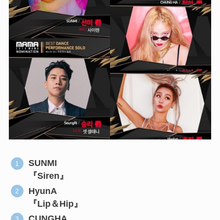
SUNMI
『Siren』
HyunA
『Lip＆Hip』
CUNGHA