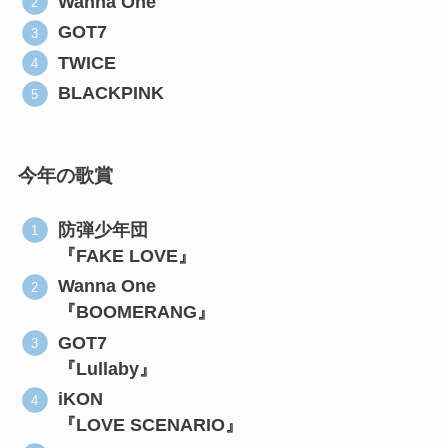
Wanna One
GOT7
TWICE
BLACKPINK
今年の歌賞
防弾少年団
『FAKE LOVE』
Wanna One
『BOOMERANG』
GOT7
『Lullaby』
iKON
『LOVE SCENARIO』