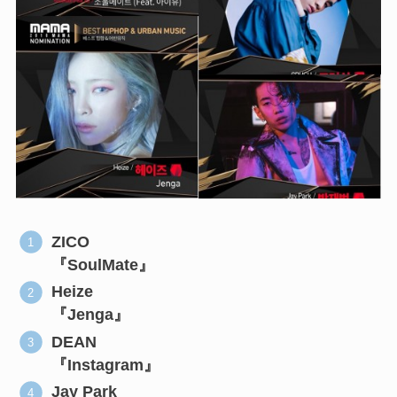
ZICO
『SoulMate』
Heize
『Jenga』
DEAN
『Instagram』
Jay Park