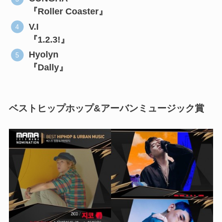
『Roller Coaster』
V.I
『1.2.3!』
Hyolyn
『Dally』
ベストヒップホップ&アーバンミュージック賞