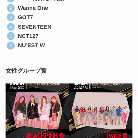
Wanna One
GOT7
SEVENTEEN
NCT127
NU’EST W
女性グループ賞