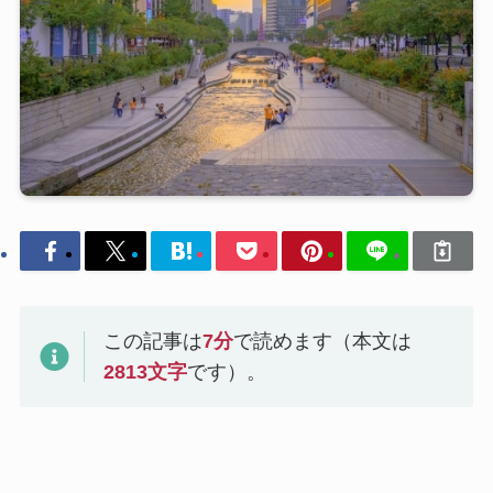
この記事は
7
分
で読めます（本文は
2813
文字
です）。