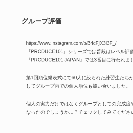
グループ評価
https://www.instagram.com/p/B4cFjX3l3F_/
『PRODUCE101』シリーズでは普段はレベル
『PRODUCE101 JAPAN』では3番目に行われま
第1回順位発表式にて60人に絞られた練習生たち
してグループ内での個人順位も競い合いました。
個人の実力だけではなくグループとしての完成度
なったのでしょうか…？チェックしてみてくださ