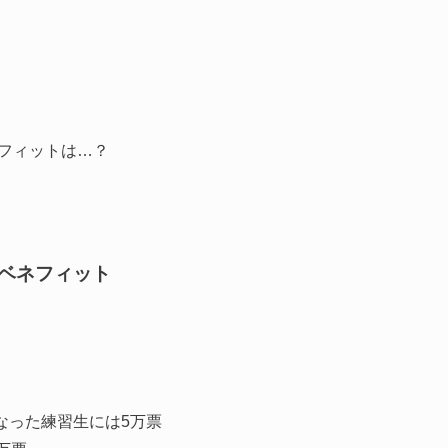
。
ベネフィットは…？
価 ベネフィット
なった練習生には5万票