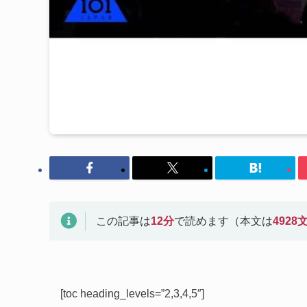
この記事は
12
分
で読めます（本文は
4928
[toc heading_levels=”2,3,4,5″]