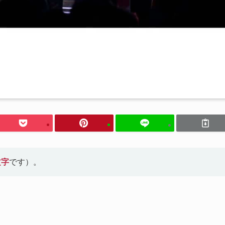
文字
です）。