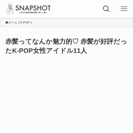
ホーム
K-POP
赤髪ってなんか魅力的♡ 赤髪が好評だっ
たK-POP女性アイドル11人