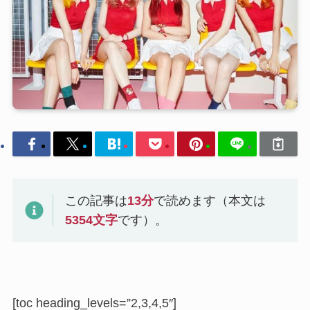
この記事は
13
分
で読めます（本文は
5354
文字
です）。
[toc heading_levels=”2,3,4,5″]