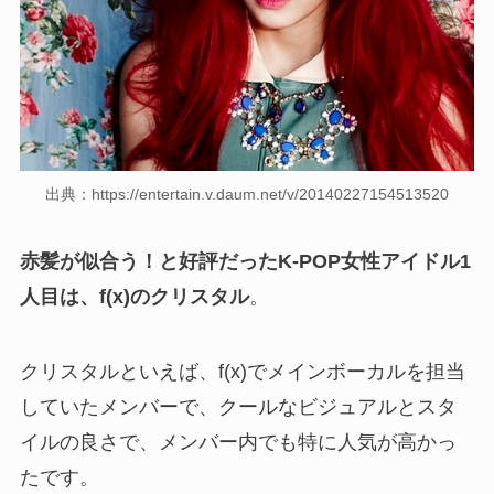
出典：https://entertain.v.daum.net/v/20140227154513520
赤髪が似合う！と好評だったK-POP女性アイドル1
人目は、
f(x)のクリスタル
。
クリスタルといえば、f(x)でメインボーカルを担当
していたメンバーで、クールなビジュアルとスタ
イルの良さで、メンバー内でも特に人気が高かっ
たです。