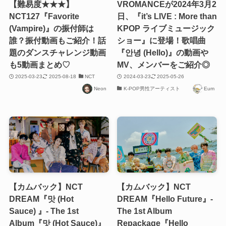
【難易度★★★】
VROMANCEが2024年3月2
NCT127『Favorite
日、『it’s LIVE : More than
(Vampire)』の振付師は
KPOP ライブミュージック
誰？振付動画もご紹介！話
ショー』に登場！歌唱曲
題のダンスチャレンジ動画
『안녕 (Hello)』の動画や
も5動画まとめ♡
MV、メンバーをご紹介◎
2025-03-23
2025-08-18
NCT
2024-03-23
2025-05-26
Neon
K-POP男性アーティスト
Eum
【カムバック】NCT
【カムバック】NCT
DREAM『맛 (Hot
DREAM『Hello Future』-
Sauce) 』- The 1st
The 1st Album
Album『맛 (Hot Sauce)』
Repackage『Hello