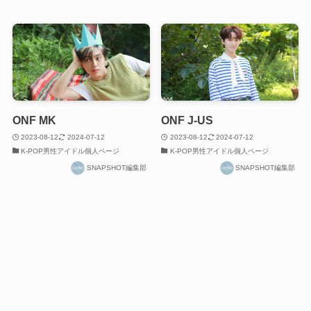
ONF MK
ONF J-US
2023-08-12
2024-07-12
2023-08-12
2024-07-12
K-POP男性アイドル個人ページ
K-POP男性アイドル個人ページ
SNAPSHOT編集部
SNAPSHOT編集部