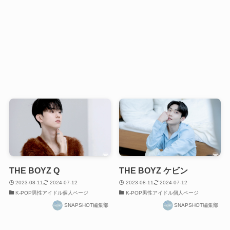
THE BOYZ Q
THE BOYZ ケビン
2023-08-11
2024-07-12
2023-08-11
2024-07-12
K-POP男性アイドル個人ページ
K-POP男性アイドル個人ページ
SNAPSHOT編集部
SNAPSHOT編集部