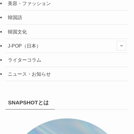
美容・ファッション
韓国語
韓国文化
J-POP（日本）
ライターコラム
ニュース・お知らせ
SNAPSHOTとは