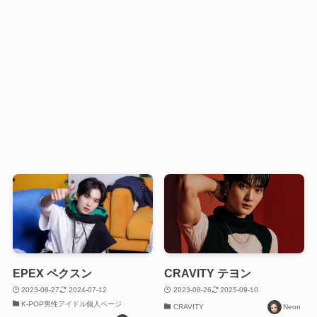
EPEX ペクスン
CRAVITY テヨン
2023-08-27
2024-07-12
2023-08-26
2025-09-10
K-POP男性アイドル個人ページ
CRAVITY
Neon