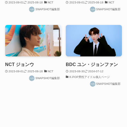
2023-09-01
2025-08-18
NCT
2023-09-01
2025-08-18
NCT
SNAPSHOT編集部
SNAPSHOT編集部
NCT ジョンウ
BDC ユン・ジョンファン
2023-09-01
2025-08-18
NCT
2023-08-30
2024-07-12
K-POP男性アイドル個人ページ
SNAPSHOT編集部
SNAPSHOT編集部