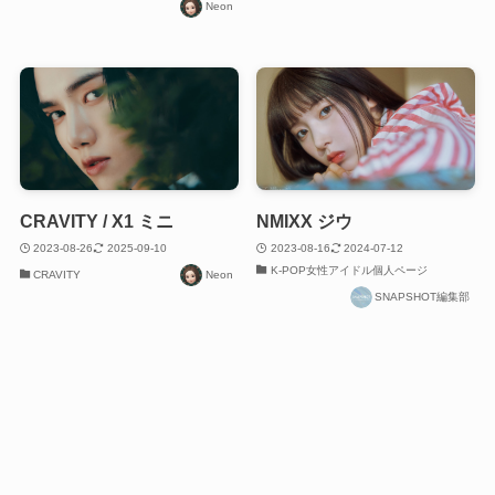
Neon
CRAVITY / X1 ミニ
NMIXX ジウ
2023-08-26
2025-09-10
2023-08-16
2024-07-12
K-POP女性アイドル個人ページ
CRAVITY
Neon
SNAPSHOT編集部