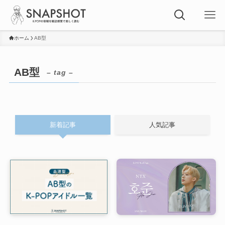
ホーム
AB型
AB型
– tag –
新着記事
人気記事