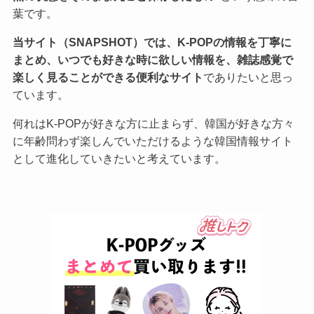
葉です。
当サイト（SNAPSHOT）では、K-POPの情報を丁寧に
まとめ、いつでも好きな時に欲しい情報を、雑誌感覚で
楽しく見ることができる便利なサイト
でありたいと思っ
ています。
何れはK-POPが好きな方に止まらず、韓国が好きな方々
に年齢問わず楽しんでいただけるような韓国情報サイト
として進化していきたいと考えています。