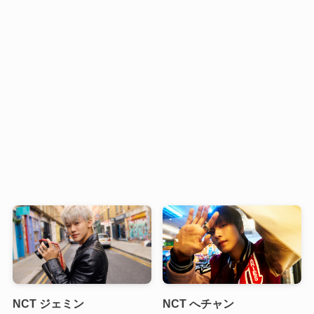
NCT ジェミン
NCT へチャン