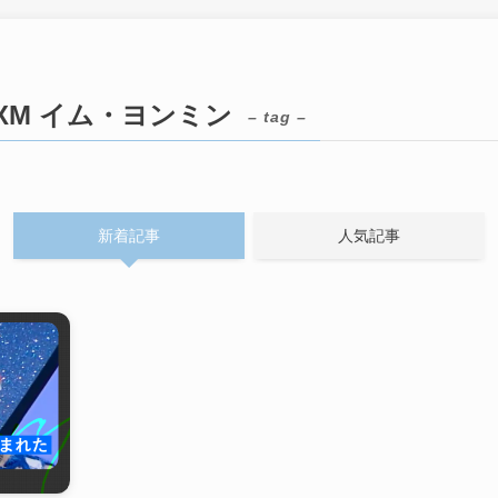
/ MXM イム・ヨンミン
– tag –
新着記事
人気記事