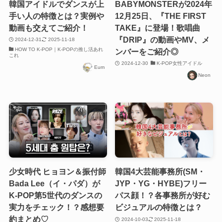
韓国アイドルでダンスが上
BABYMONSTERが2024年
手い人の特徴とは？実例や
12月25日、『THE FIRST
動画も交えてご紹介！
TAKE』に登場！歌唱曲
『DRIP』の動画やMV、メ
2024-12-31
2025-11-18
HOW TO K-POP｜K-POPの推し活あれ
ンバーをご紹介◎
これ
2024-12-30
K-POP女性アイドル
Eum
Neon
少女時代 ヒョヨン＆振付師
韓国4大芸能事務所(SM・
Bada Lee（イ・パダ）が
JYP・YG・HYBE)フリー
K-POP第5世代のダンスの
パス顔！？各事務所が好む
実力をチェック！？感想要
ビジュアルの特徴とは？
約まとめ♡
2024-10-03
2025-11-18