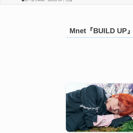
ホーム
Mnet『BUILD UP』出身
Mnet『BUILD U