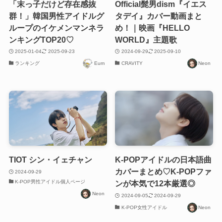
「末っ子だけど存在感抜
Official髭男dism『イエス
群！」韓国男性アイドルグ
タデイ』カバー動画まと
ループのイケメンマンネラ
め！｜映画『HELLO
ンキングTOP20♡
WORLD』主題歌
2025-01-04
2025-09-23
2024-09-29
2025-09-10
ランキング
Eum
CRAVITY
Neon
TIOT シン・イェチャン
K-POPアイドルの日本語曲
カバーまとめ♡K-POPファ
2024-09-29
K-POP男性アイドル個人ページ
ンが本気で12本厳選◎
Neon
2024-09-05
2024-09-29
K-POP女性アイドル
Neon