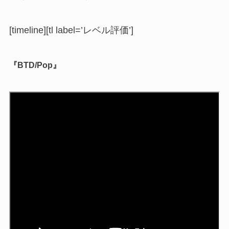
[timeline][tl label=’レベル評価’]
『BTD/Pop』