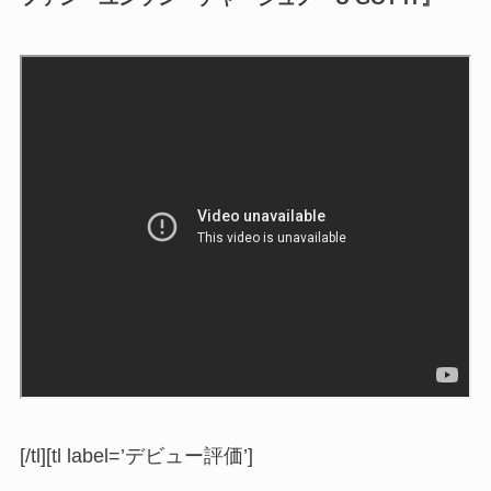
[/tl][tl label=’デビュー評価’]