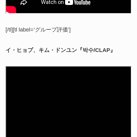
[/tl][tl label=’グループ評価’]
イ・ヒョプ、キム・ドンユン『박수/CLAP』