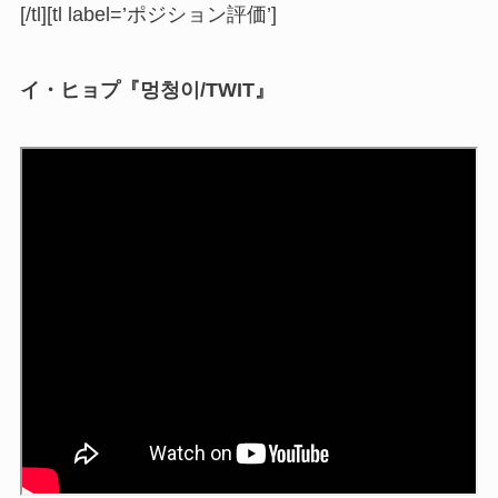
[/tl][tl label=’ポジション評価’]
イ・ヒョプ『멍청이/TWIT』