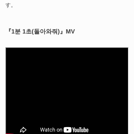
す。
『1분 1초(돌아와줘)』MV