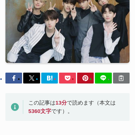
この記事は
13
分
で読めます（本文は
5360
文字
です）。