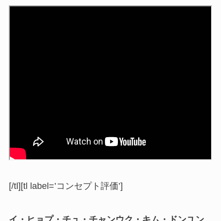
[/tl][tl label=’コンセプト評価’]
イ・ヒョプ・チュ・チャンウク・キム・ドンユン