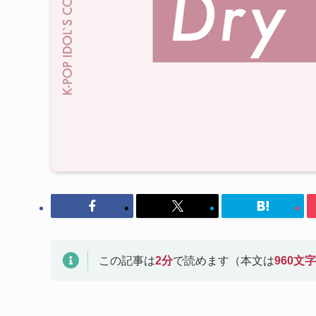
この記事は
2
分
で読めます（本文は
960
文字