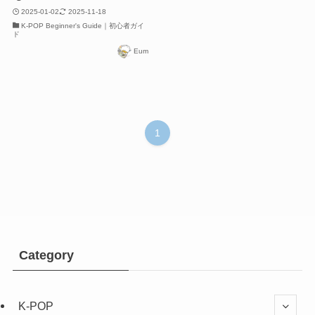
2025-01-02
2025-11-18
K-POP Beginner's Guide｜初心者ガイ
ド
Eum
1
Category
K-POP