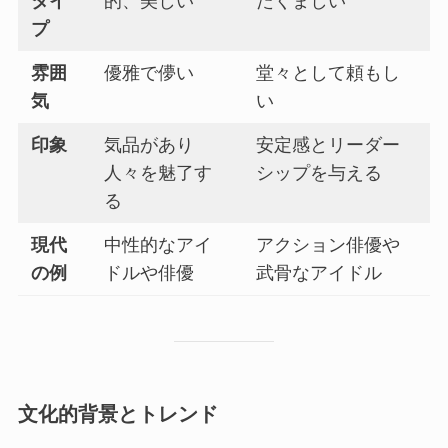
タイ
的、美しい
たくましい
プ
雰囲
優雅で儚い
堂々として頼もし
気
い
印象
気品があり
安定感とリーダー
人々を魅了す
シップを与える
る
現代
中性的なアイ
アクション俳優や
の例
ドルや俳優
武骨なアイドル
文化的背景とトレンド