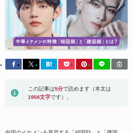
この記事は
5
分
で読めます（本文は
1956
文字
です）。
中国のイケメンを形容する「傾国顔」と「建国