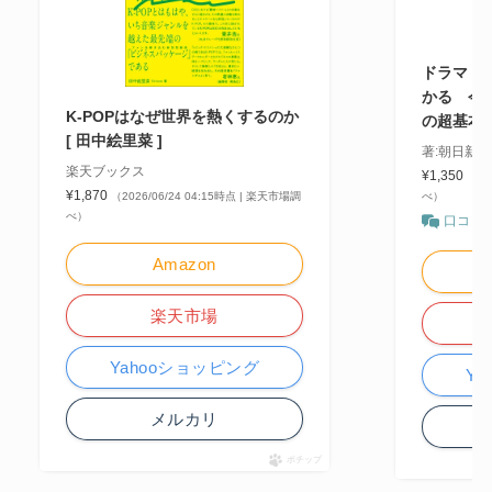
ドラマ・文
かる 今
K-POPはなぜ世界を熱くするのか
の超基本
[ 田中絵里菜 ]
著:朝日新
楽天ブックス
¥1,350
（20
¥1,870
（2026/06/24 04:15時点 | 楽天市場調
べ）
べ）
口コミ
Amazon
楽天市場
Yahooショッピング
Y
メルカリ
ポチップ