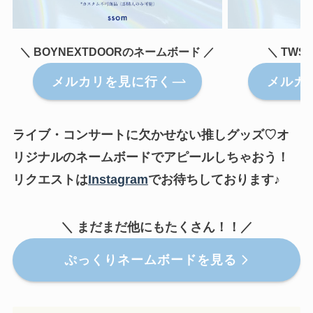
＼ BOYNEXTDOORのネームボード ／
＼ TW
メルカリを見に行く
メルカ
ライブ・コンサートに欠かせない推しグッズ♡オ
リジナルのネームボードでアピールしちゃおう！
リクエストは
Instagram
でお待ちしております♪
＼ まだまだ他にもたくさん！！／
ぷっくりネームボードを見る