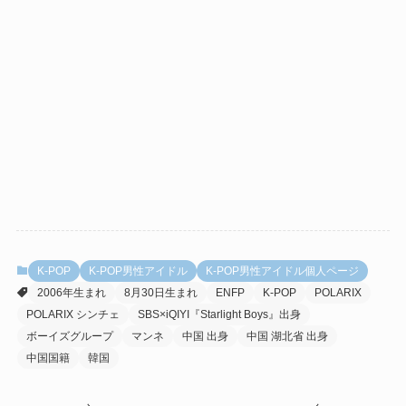
K-POP
K-POP男性アイドル
K-POP男性アイドル個人ページ
2006年生まれ
8月30日生まれ
ENFP
K-POP
POLARIX
POLARIX シンチェ
SBS×iQIYI『Starlight Boys』出身
ボーイズグループ
マンネ
中国 出身
中国 湖北省 出身
中国国籍
韓国