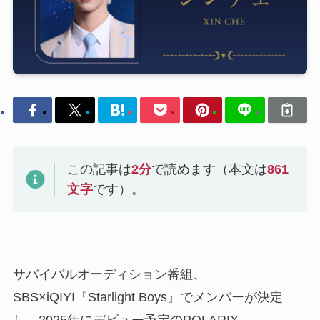
この記事は
2
分
で読めます（本文は
861
文字
です）。
サバイバルオーディション番組、
SBS×iQIYI『Starlight Boys』でメンバーが決定