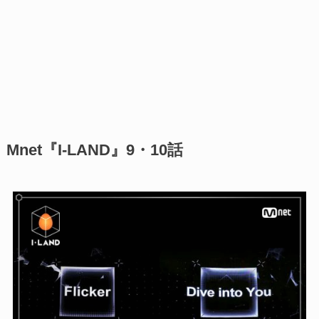
Mnet『I-LAND』9・10話