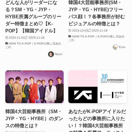
どんな人がリーダーにな
韓国4大芸能事務所(SM・
る？SM・YG・JYP・
JYP・YG・HYBE)フリー
HYBE所属グループのリー
パス顔！？各事務所が好む
ダー特徴まとめ♡【K-
ビジュアルの特徴とは？
POP】【韓国アイドル】
2024-10-03
2025-11-18
HOW TO K-POP｜K-POPの推し活あれ
2024-11-03
2025-11-18
これ
HOW TO K-POP｜K-POPの推し活あれ
これ
Eum
Neon
韓国4大芸能事務所（SM・
あなたがK-POPアイドルだ
JYP・YG・HYBE）のダン
ったらどの事務所に入りた
スの特徴とは？
い！？韓国4大芸能事務所