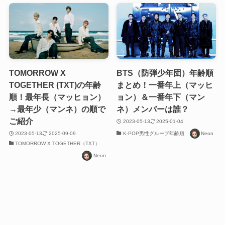
TOMORROW X
BTS（防弾少年団）年齢順
TOGETHER (TXT)の年齢
まとめ！一番年上（マッヒ
順！最年長（マッヒョン）
ョン）＆一番年下（マン
→最年少（マンネ）の順で
ネ）メンバーは誰？
ご紹介
2023-05-13
2025-01-04
2023-05-13
2025-09-09
K-POP男性グループ年齢順
Neon
TOMORROW X TOGETHER（TXT）
Neon