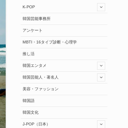
K-POP
韓国芸能事務所
アンケート
MBTI・16タイプ診断・心理学
推し活
韓国エンタメ
韓国芸能人・著名人
美容・ファッション
韓国語
韓国文化
J-POP（日本）