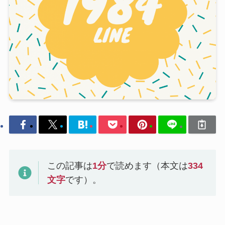
この記事は
1
分
で読めます（本文は
334
文字
です）。