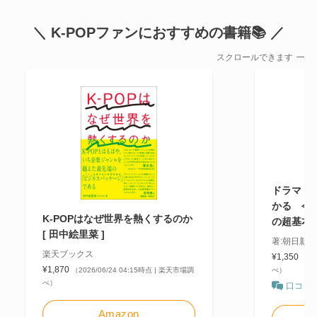
＼ K-POPファンにおすすめの書籍📚 ／
スクロールできます
ドラマ・文
かる 今
K-POPはなぜ世界を熱くするのか
の超基本
[ 田中絵里菜 ]
著:朝日新
楽天ブックス
¥1,350
（20
¥1,870
（2026/06/24 04:15時点 | 楽天市場調
べ）
べ）
口コミ
Amazon