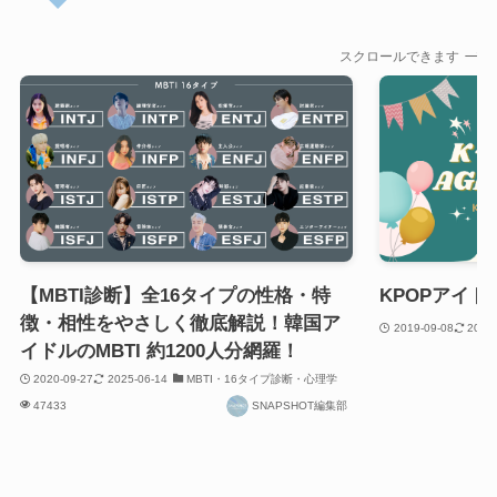
スクロールできます
【MBTI診断】全16タイプの性格・特
KPOPアイ
徴・相性をやさしく徹底解説！韓国ア
2019-09-08
2023
イドルのMBTI 約1200人分網羅！
2020-09-27
2025-06-14
MBTI・16タイプ診断・心理学
47433
SNAPSHOT編集部